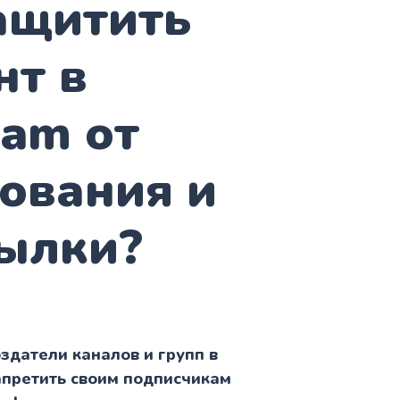
ащитить
нт в
ram от
ования и
ылки?
оздатели каналов и групп в
апретить своим подписчикам