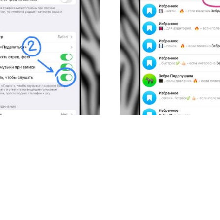
Как быстро 
m без
сообщения в 
помощью фи
поиска
Zebra