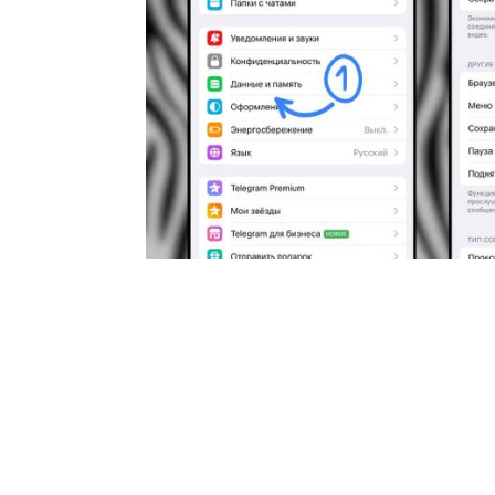
Как записывать
голосовые в Telegra
рук?
Zebra