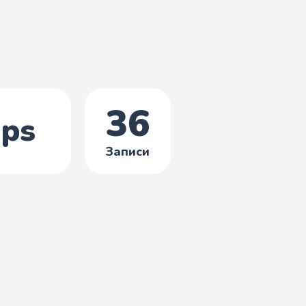
36
ips
Записи