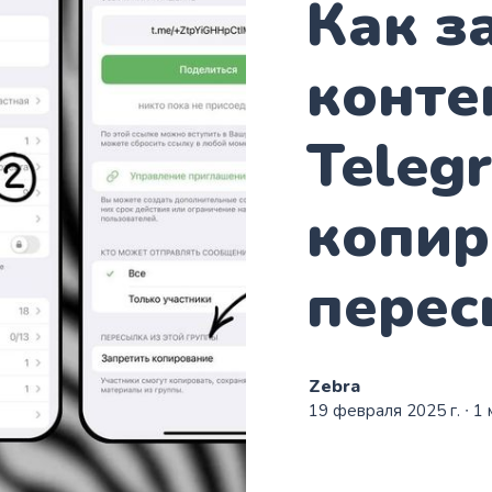
Как з
конте
Teleg
копир
перес
Zebra
19 февраля 2025 г.
∙ 1