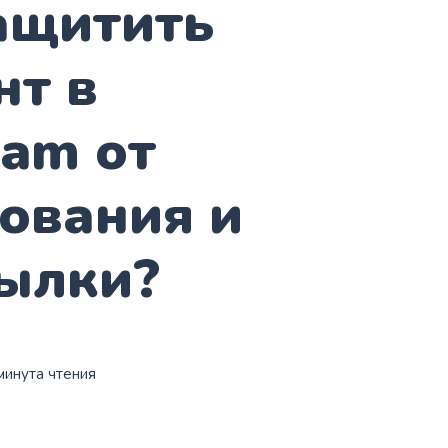
ащитить
нт в
ram от
ования и
ылки?
 минута чтения