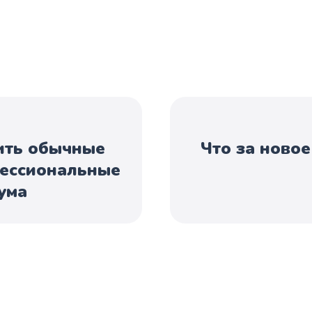
ить обычные
Что за ново
ессиональные
ума