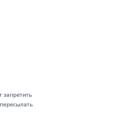
т запретить
 пересылать