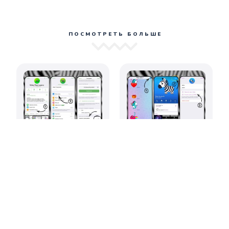
ПОСМОТРЕТЬ БОЛЬШЕ
Как защитить
Как изменить
контент в
аватарку
Telegram от
контакта в
копирования и
Telegram
пересылки?