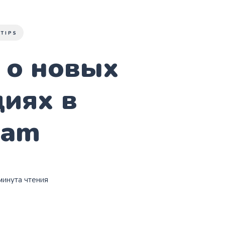
 TIPS
 о новых
иях в
ram
 минута чтения