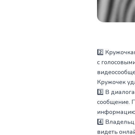
2️⃣ Кружочка
с голосовым
видеосообщен
Кружочек уд
3️⃣ В диалог
сообщение. П
информацию 
4️⃣ Владель
видеть онлай