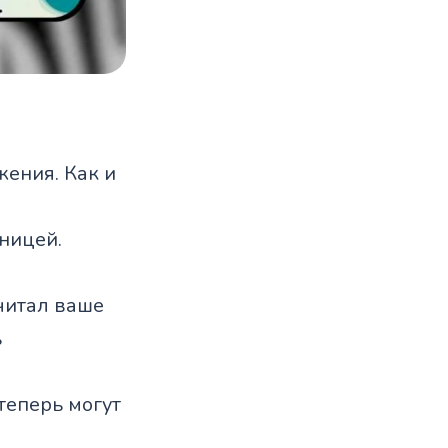
жения. Как и
ницей.
очитал ваше
ь
теперь могут