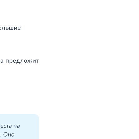
большие
бра предложит
ста на 
с
. Оно 