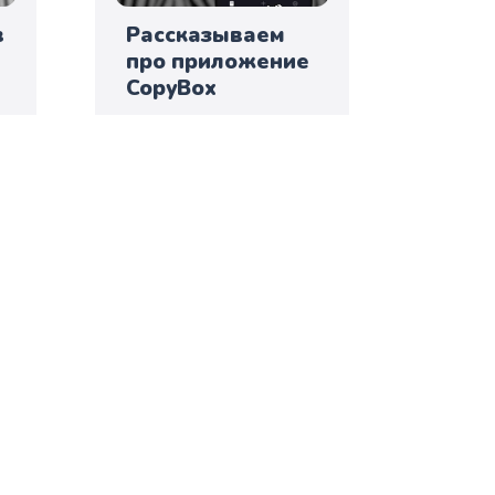
в
Рассказываем
про приложение
CopyBox
Zebra