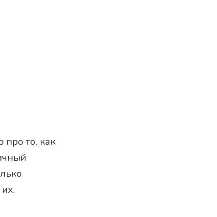
 про то, как
ичный
олько
 их.