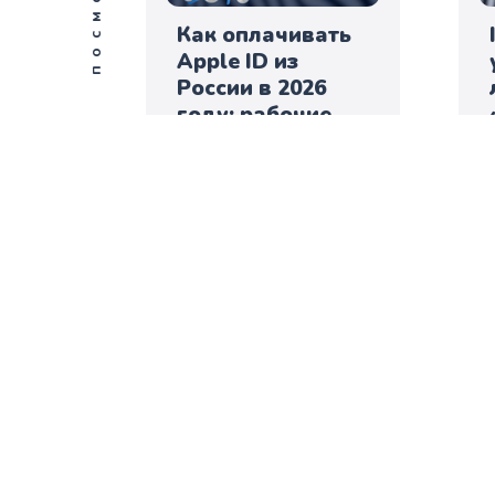
Как оплачивать
Apple ID из
России в 2026
году: рабочие
способы, смена
региона и
подарочные
карты
Zebra