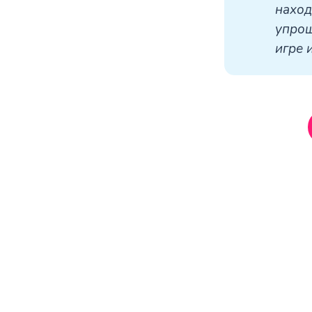
наход
упрощ
игре 