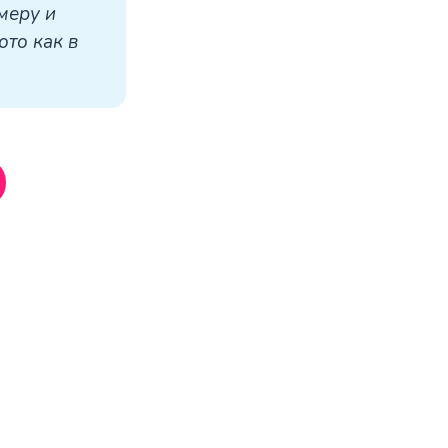
еру и 
то как в 