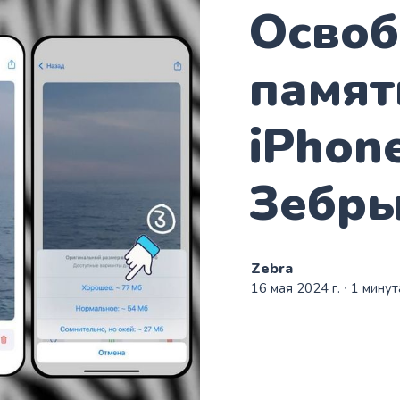
Осво
памят
iPhon
Зебр
Zebra
16 мая 2024 г.
∙ 1 минут