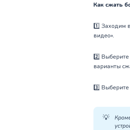
Как сжать 
1️⃣ Заходим 
видео».
2️⃣ Выберите
варианты сж
3️⃣ Выберите
💡
Кроме
устро