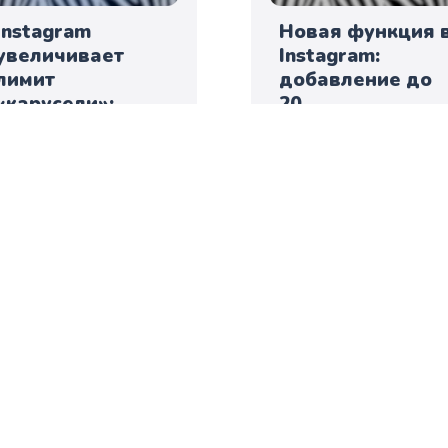
Instagram
Новая функция 
увеличивает
Instagram:
лимит
добавление до
«карусели»:
20
теперь можно
аудиодорожек в
добавить до 20
Reels!
фото и видео в
одном посте
Zebra
Zebra