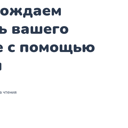
бождаем
ь вашего
e с помощью
ы
а чтения