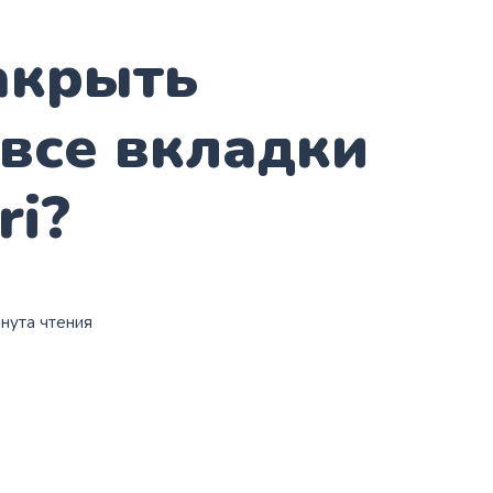
акрыть
 все вкладки
ri?
инута чтения