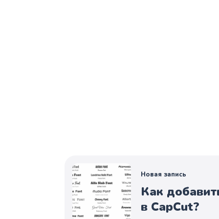
Новая запись
Как добавит
в CapCut?