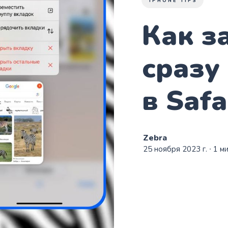
IPHONE TIPS
Как з
сразу
в Safa
Zebra
25 ноября 2023 г.
∙ 1 м