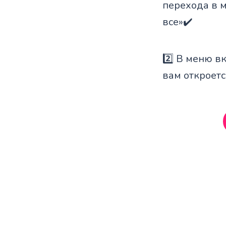
перехода в 
все»✔️
2️⃣ В меню в
вам откроетс