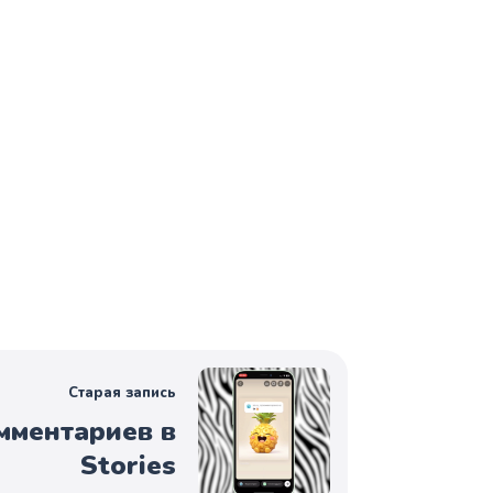
Старая запись
мментариев в
Stories