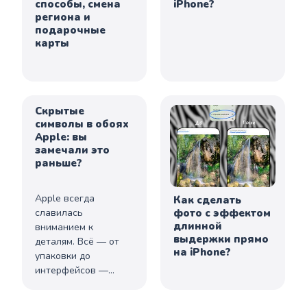
способы, смена
iPhone?
региона и
подарочные
карты
Скрытые
символы в обоях
Apple: вы
замечали это
раньше?
Apple всегда
Как сделать
фото с эффектом
славилась
длинной
вниманием к
выдержки прямо
деталям. Всё — от
на iPhone?
упаковки до
интерфейсов —
продумано до
мелочей. Но