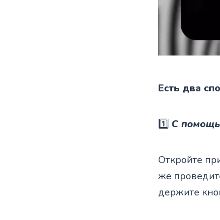
Есть два сп
1️⃣
С помощь
Откройте пр
же проведите
держите кноп