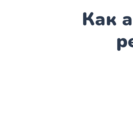
Как а
р