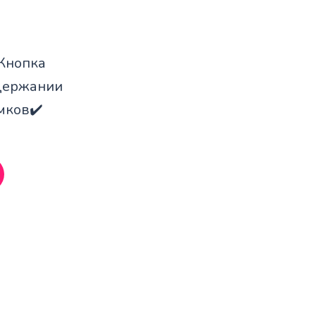
«Кнопка
удержании
мков✔️