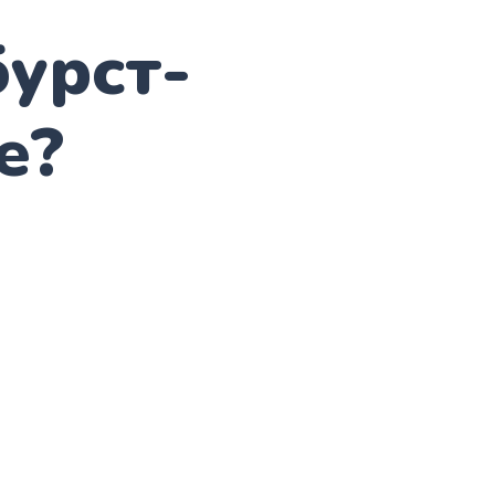
бурст-
e?